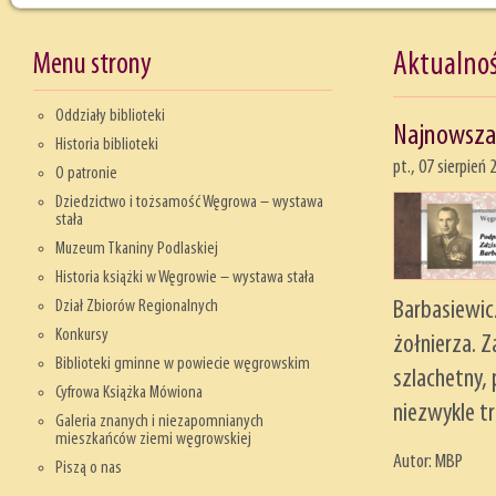
Menu strony
Aktualnoś
Oddziały biblioteki
Najnowsza 
Historia biblioteki
pt., 07 sierpień
O patronie
Dziedzictwo i tożsamość Węgrowa – wystawa
stała
Muzeum Tkaniny Podlaskiej
Historia książki w Węgrowie – wystawa stała
Dział Zbiorów Regionalnych
Barbasiewicz
Konkursy
żołnierza. 
Biblioteki gminne w powiecie węgrowskim
szlachetny, 
Cyfrowa Książka Mówiona
niezwykle tr
Galeria znanych i niezapomnianych
mieszkańców ziemi węgrowskiej
Autor: MBP
Piszą o nas