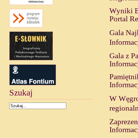
Wyniki B
Portal R
Gala Naj
Informac
Gala z P
Informac
Pamiętni
Informac
Szukaj
W Węgrow
regional
Zapreze
Informac