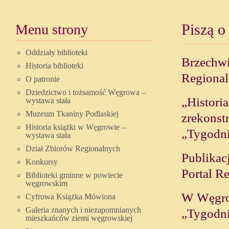
Menu strony
Piszą o
Oddziały biblioteki
Brzechwi
Historia biblioteki
Regional
O patronie
Dziedzictwo i tożsamość Węgrowa –
„Histori
wystawa stała
Muzeum Tkaniny Podlaskiej
zrekonst
Historia książki w Węgrowie –
„Tygodni
wystawa stała
Dział Zbiorów Regionalnych
Publikacj
Konkursy
Portal R
Biblioteki gminne w powiecie
węgrowskim
W Węgrow
Cyfrowa Książka Mówiona
Galeria znanych i niezapomnianych
„Tygodni
mieszkańców ziemi węgrowskiej