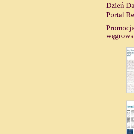
Dzień Da
Portal R
Promocja
węgrowsk