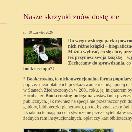
Nasze skrzynki znów dostępne
śr., 10 czerwiec 2026
Do węgrowskiego parku powróci
nich różne książki – biograficzn
Można wybrać, co się chce, prz
 –
też przynieść swoja książkę – w
Zachęcamy do sprawdzania, co ak
bookrossingu*!
*
Bookcrossing to niekonwencjonalna forma popularyz
poprzez nieodpłatne ich przekazywanie metodą „podaj dalej
w Stanach Zjednoczonych w 2001 roku, jej inicjatorem 
Hornbaker.
Bookcrossing polega na
zostawianiu przeczy
publicznych, jak również na specjalnie przeznaczonych do t
gabloty, biblioteczki plenerowe), po to, by znalazca mógł 
Działania te mają na celu stworzenie przez czytelników swo
żadnych ram instytucjonalnych, opłat czy kart biblioteczn