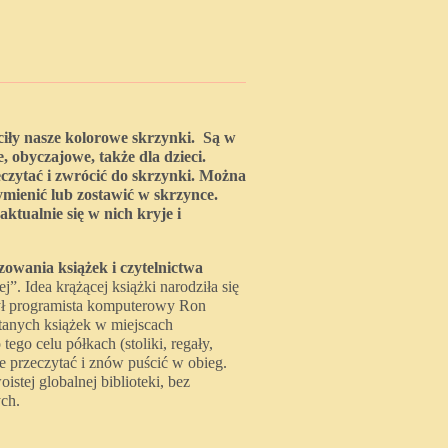
ły nasze kolorowe skrzynki. Są w
e, obyczajowe, także dla dzieci.
eczytać i zwrócić do skrzynki. Można
ymienić lub zostawić w skrzynce.
tualnie się w nich kryje i
owania książek i czytelnictwa
”. Idea krążącej książki narodziła się
był programista komputerowy Ron
tanych książek w miejscach
ego celu półkach (stoliki, regały,
je przeczytać i znów puścić w obieg.
istej globalnej biblioteki, bez
ych.