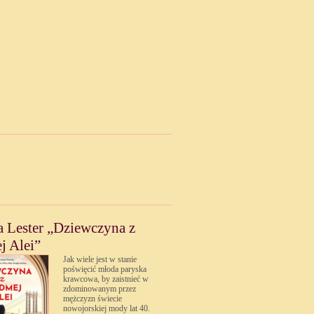
a Lester „Dziewczyna z
j Alei”
Jak wiele jest w stanie
poświęcić młoda paryska
krawcowa, by zaistnieć w
zdominowanym przez
mężczyzn świecie
nowojorskiej mody lat 40.