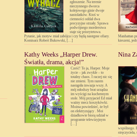
zgłoszenie. Na terenie
nieczynnego dworca
kolejowego ginie dwoje
nastolatków. Ktoś w
ciemności oddał dwa
precyzyjne strzały. Sprawa
podwójnego morderstwa
staje się priorytetowa.
Pytanie, jak motyw miał zabójca i czy będą następne ofiary.
Manhattan p
Komisarz Robert Bukowski, […]
kieszeni, je
Kathy Weeks „Harper Drew.
Nina Z
Światła, drama, akcja!”
Cześć! To ja, Harper. Moje
życie – jak zwykle – to
totalny chaos. I raczej nic się
nie zmieni. Tym razem
nastąpiła inwazja wszy. A
mój młodszy brat urządza
im wyścigi na kuchennym
stole. Mój przyjaciel Ed miał
ważny mecz koszykówki.
Można powiedzieć, że był
on elektryzujący . Moi
dziadkowie biorą udział w
programie telewizyjnym
[…]
wspólnego. P
stręczyciela,