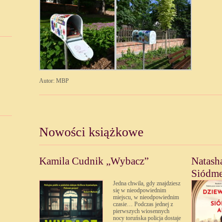
Autor: MBP
Nowości książkowe
Kamila Cudnik „Wybacz”
Natash
Siódme
Jedna chwila, gdy znajdziesz
się w nieodpowiednim
miejscu, w nieodpowiednim
czasie… Podczas jednej z
pierwszych wiosennych
nocy toruńska policja dostaje