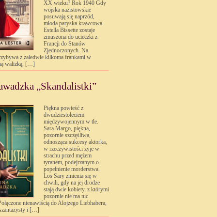
XX wieku? Rok 1940 Gdy
wojska nazistowskie
posuwają się naprzód,
młoda paryska krawcowa
Estella Bissette zostaje
zmuszona do ucieczki z
Francji do Stanów
Zjednoczonych. Na
rzybywa z zaledwie kilkoma frankami w
dną walizką, […]
awadzka „Skandalistki”
Piękna powieść z
dwudziestoleciem
międzywojennym w tle.
Sara Margo, piękna,
pozornie szczęśliwa,
odnosząca sukcesy aktorka,
w rzeczywistości żyje w
strachu przed mężem
tyranem, podejrzanym o
popełnienie morderstwa.
Los Sary zmienia się w
chwili, gdy na jej drodze
stają dwie kobiety, z którymi
pozornie nie ma nic
ołączone nienawiścią do Alojzego Liebhabera,
 szantażysty i […]