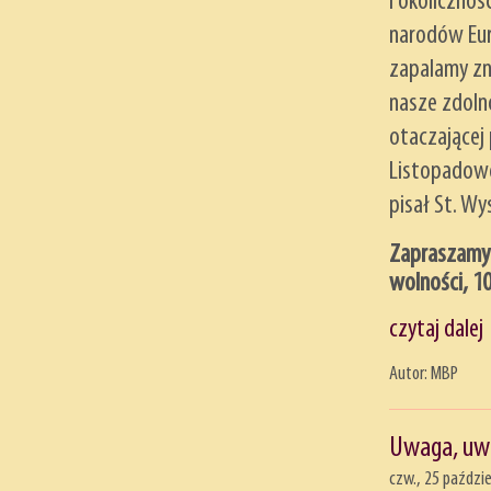
i okolicznoś
narodów Eur
zapalamy zn
nasze zdolno
otaczającej 
Listopadowe
pisał St. Wy
Zapraszamy n
wolności, 10
czytaj dalej
Autor: MBP
Uwaga, uw
czw., 25 paździe