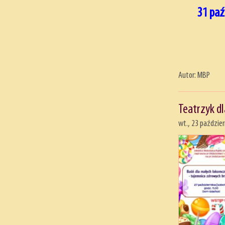
31 paź
Autor: MBP
Teatrzyk d
wt., 23 paździer