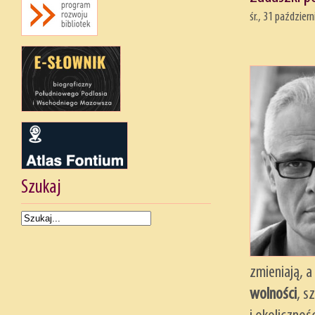
śr., 31 paździer
Szukaj
zmieniają, 
wolności
, s