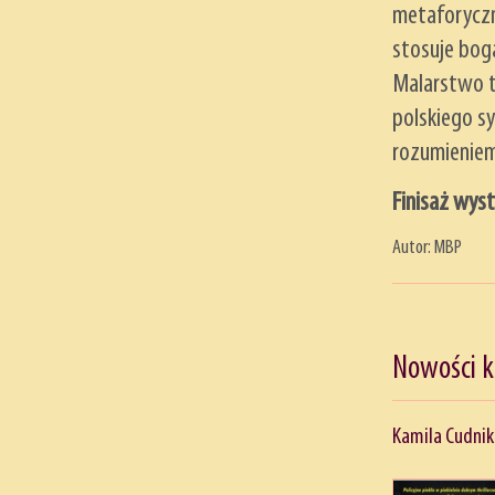
metaforyczn
stosuje boga
Malarstwo t
polskiego s
rozumieniem
Finisaż wyst
Autor: MBP
Nowości 
Kamila Cudnik