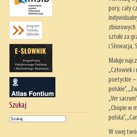
pory, cały 
indywidualny
zbiorowych 
sztuki za gr
i Słowacja, 
Maluje najcz
„Człowiek i
poetyckie – 
polskie”, „Z
„Ver sacrum”
Szukaj
„Chopin w m
polska”, „Ca
W swej twór