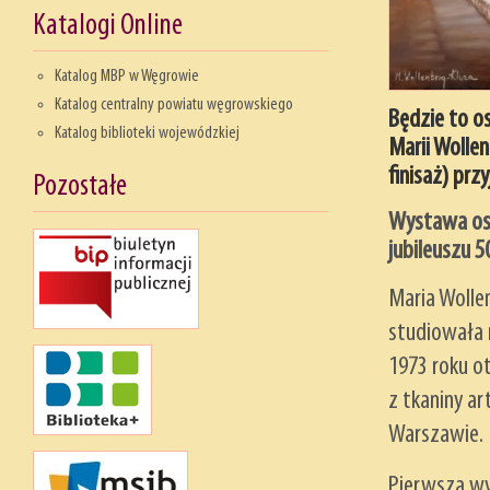
Katalogi Online
Katalog MBP w Węgrowie
Katalog centralny powiatu węgrowskiego
Będzie to o
Katalog biblioteki wojewódzkiej
Marii Wollen
finisaż) prz
Pozostałe
Wystawa osc
jubileuszu 5
Maria Wolle
studiowała 
1973 roku o
z tkaniny a
Warszawie.
Pierwszą wy