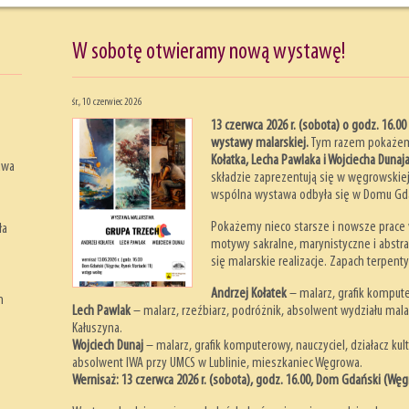
W sobotę otwieramy nową wystawę!
śr., 10 czerwiec 2026
13 czerwca 2026 r.
(sobota)
o godz. 16.0
wystawy malarskiej.
Tym razem pokażemy
Kołatka, Lecha Pawlaka i Wojciecha Dunaj
awa
składzie zaprezentują się w węgrowskiej 
wspólna wystawa odbyła się w Domu Gd
Pokażemy nieco starsze i nowsze prace w
ła
motywy sakralne, marynistyczne i abstr
się malarskie realizacje. Zapach terpent
Andrzej Kołatek
– malarz, grafik kompute
m
Lech Pawlak
– malarz, rzeźbiarz, podróżnik, absolwent wydziału mala
Kałuszyna.
Wojciech Dunaj
– malarz, grafik komputerowy, nauczyciel, działacz kul
absolwent IWA przy UMCS w Lublinie, mieszkaniec Węgrowa.
Wernisaż: 13 czerwca 2026 r. (sobota), godz. 16.00, Dom Gdański (Węg