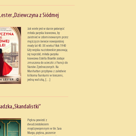
Lester „Dziewczyna z Siódmej
Jak wiele jest w stanie poświęcić
młoda paryska krawcowa, by
zaistnieć w zdominowanym przez
mężczyzn świecie nowojorskiej
mody lat 40. XX wieku? Rok 1940
Gdy wojska nazistowskie posuwają
się naprzód, młoda paryska
krawcowa Estella Bissette zostaje
zmuszona do ucieczki z Francji do
Stanów Zjednoczonych. Na
Manhattan przybywa z zaledwie
kilkoma frankami w kieszeni,
jedną walizką, […]
adzka „Skandalistki”
Piękna powieść z
dwudziestoleciem
międzywojennym w tle. Sara
Margo, piękna, pozornie