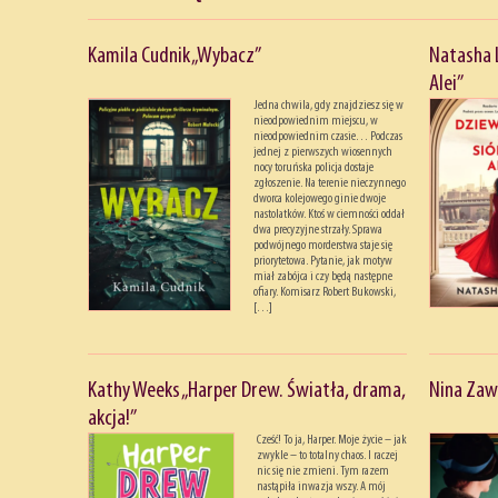
Kamila Cudnik „Wybacz”
Natasha 
Alei”
Jedna chwila, gdy znajdziesz się w
nieodpowiednim miejscu, w
nieodpowiednim czasie… Podczas
jednej z pierwszych wiosennych
nocy toruńska policja dostaje
zgłoszenie. Na terenie nieczynnego
dworca kolejowego ginie dwoje
nastolatków. Ktoś w ciemności oddał
dwa precyzyjne strzały. Sprawa
podwójnego morderstwa staje się
priorytetowa. Pytanie, jak motyw
miał zabójca i czy będą następne
ofiary. Komisarz Robert Bukowski,
[…]
Kathy Weeks „Harper Drew. Światła, drama,
Nina Zaw
akcja!”
Cześć! To ja, Harper. Moje życie – jak
zwykle – to totalny chaos. I raczej
nic się nie zmieni. Tym razem
nastąpiła inwazja wszy. A mój