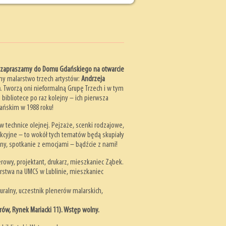
0 zapraszamy do Domu Gdańskiego na otwarcie
 malarstwo trzech artystów:
Andrzeja
a
. Tworzą oni nieformalną Grupę Trzech i w tym
bibliotece po raz kolejny – ich pierwsza
ańskim w 1988 roku!
 technice olejnej. Pejzaże, scenki rodzajowe,
akcyjne – to wokół tych tematów będą skupiały
yny, spotkanie z emocjami – bądźcie z nami!
rowy, projektant, drukarz, mieszkaniec Ząbek.
rstwa na UMCS w Lublinie, mieszkaniec
turalny, uczestnik plenerów malarskich,
rów, Rynek Mariacki 11). Wstęp wolny.