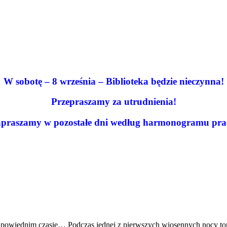
W sobotę – 8 września – Biblioteka będzie nieczynna!
Przepraszamy za utrudnienia!
praszamy w pozostałe dni według harmonogramu pra
dpowiednim czasie… Podczas jednej z pierwszych wiosennych nocy toru