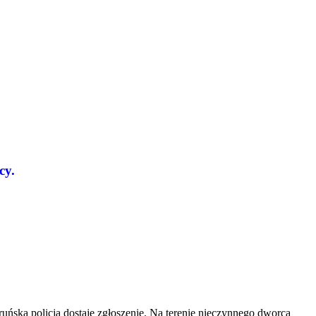
cy.
ńska policja dostaje zgłoszenie. Na terenie nieczynnego dworca