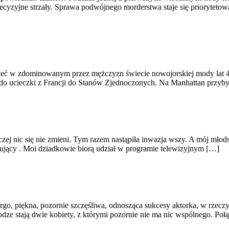
yzyjne strzały. Sprawa podwójnego morderstwa staje się priorytetowa.
stnieć w zdominowanym przez mężczyzn świecie nowojorskiej mody la
 do ucieczki z Francji do Stanów Zjednoczonych. Na Manhattan przyby
raczej nic się nie zmieni. Tym razem nastąpiła inwazja wszy. A mój mło
ujący . Moi dziadkowie biorą udział w programie telewizyjnym […]
o, piękna, pozornie szczęśliwa, odnosząca sukcesy aktorka, w rzecz
odze stają dwie kobiety, z którymi pozornie nie ma nic wspólnego. Połą