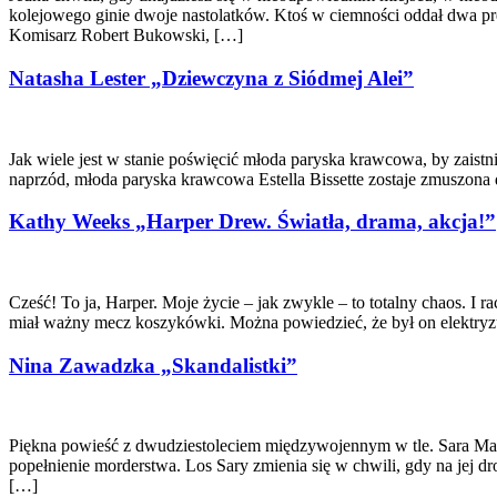
kolejowego ginie dwoje nastolatków. Ktoś w ciemności oddał dwa prec
Komisarz Robert Bukowski, […]
Natasha Lester „Dziewczyna z Siódmej Alei”
Jak wiele jest w stanie poświęcić młoda paryska krawcowa, by zai
naprzód, młoda paryska krawcowa Estella Bissette zostaje zmuszona
Kathy Weeks „Harper Drew. Światła, drama, akcja!”
Cześć! To ja, Harper. Moje życie – jak zwykle – to totalny chaos. I 
miał ważny mecz koszykówki. Można powiedzieć, że był on elektryz
Nina Zawadzka „Skandalistki”
Piękna powieść z dwudziestoleciem międzywojennym w tle. Sara Marg
popełnienie morderstwa. Los Sary zmienia się w chwili, gdy na jej dr
[…]