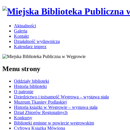
Aktualności
Galeria
Kontakt
Działalność wydawnicza
Kalendarz imprez
Menu strony
Oddziały biblioteki
Historia biblioteki
O patronie
Dziedzictwo i tożsamość Węgrowa – wystawa stała
Muzeum Tkaniny Podlaskiej
Historia książki w Węgrowie – wystawa stała
Dział Zbiorów Regionalnych
Konkursy
Biblioteki gminne w powiecie węgrowskim
Cyfrowa Książka Mówiona