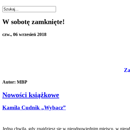
W sobotę zamknięte!
czw., 06 wrzesień 2018
Za
Autor: MBP
Nowości książkowe
Kamila Cudnik „Wybacz”
Jedna chwila, gdy znajdziesz się w nieodpowiednim miejscu, w nieo