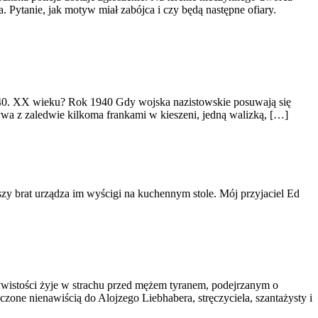
 Pytanie, jak motyw miał zabójca i czy będą następne ofiary.
t 40. XX wieku? Rok 1940 Gdy wojska nazistowskie posuwają się
wa z zaledwie kilkoma frankami w kieszeni, jedną walizką, […]
dszy brat urządza im wyścigi na kuchennym stole. Mój przyjaciel Ed
ywistości żyje w strachu przed mężem tyranem, podejrzanym o
czone nienawiścią do Alojzego Liebhabera, stręczyciela, szantażysty i