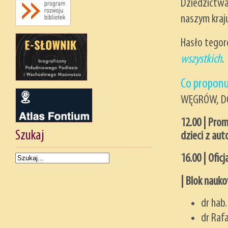
Dziedzictw
naszym kraj
Hasło tegor
wszystkich
.
Co propon
WĘGRÓW, DO
12.00 | Pro
Szukaj
dzieci z au
16.00 | Ofic
| Blok nauk
dr hab.
dr Raf