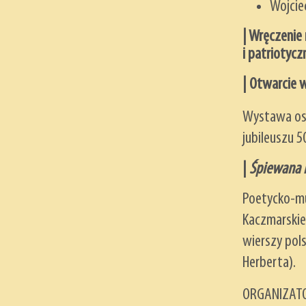
Wojcie
|
Wręczenie 
i patriotyc
|
Otwarcie 
Wystawa osc
jubileuszu 5
|
Śpiewana h
Poetycko-mu
Kaczmarskie
wierszy pol
Herberta).
ORGANIZAT