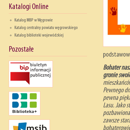
Katalogi Online
Katalog MBP w Węgrowie
Katalog centralny powiatu węgrowskiego
Katalog biblioteki wojewódzkiej
Pozostałe
podstawowe
Bohater nasz
gronie swoi
mieszkańców
Pewnego dni
pewna piękn
Lasu. Jako s
pozbawiona j
zawsze star
bohaterowie