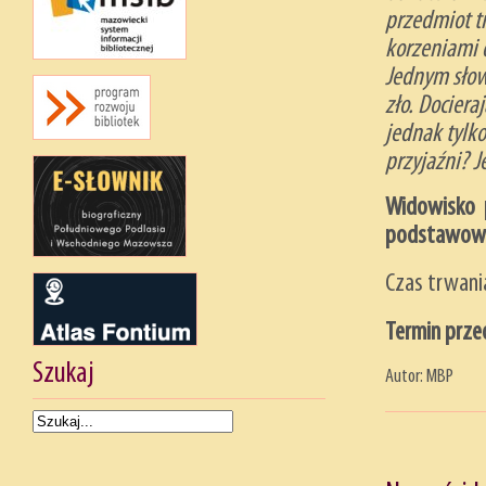
przedmiot t
korzeniami d
Jednym słow
zło. Docier
jednak tylko
przyjaźni? Je
Widowisko p
podstawowe
Czas trwania
Termin przed
Szukaj
Autor: MBP